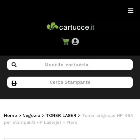
Home
>
Negozio
>
TONER LASER
>
Toner originale HP 49A
per stampanti HP Laserjet – Nero