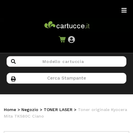
Home
>
Negozio
>
TONER LASER
>
Toner originale Kyocera
Mita TK580C Ciano