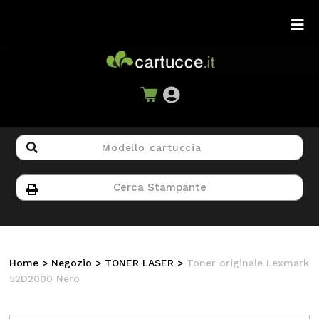
Home
>
Negozio
>
TONER LASER
>
Toner originale Lexmark
52D2000 Nero