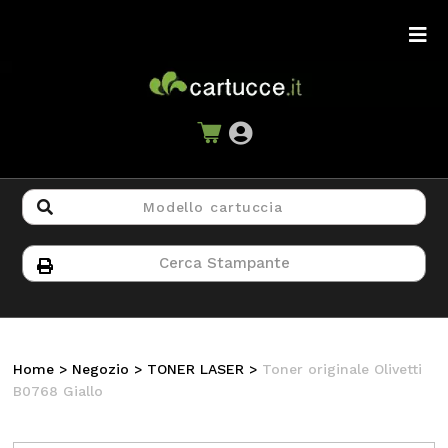
Home
>
Negozio
>
TONER LASER
>
Toner originale Olivetti
B0768 Giallo