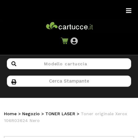
Home
>
Negozio
>
TONER LASER
>
Toner originale Xerox
106R03624 Nero