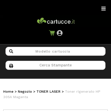
Home
>
Negozio
>
TONER LASER
>
Toner rigenerato HP
305A Magenta