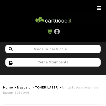
Home
>
Negozio
>
TONER LASER
>
Unità fusore originale
Epson S053046