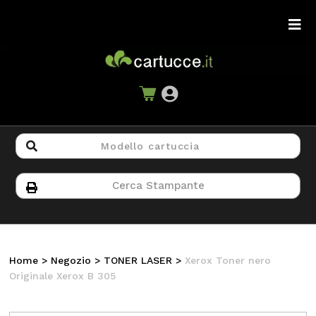
Home
>
Negozio
>
TONER LASER
>
Xerox Toner nero
Originale Xerox B 305