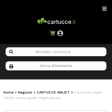
Home
>
Negozio
>
CARTUCCE INKJET
>
Cartuccia inkjet
T9134 colore giallo Originale per