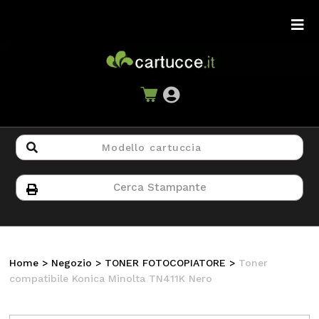
Home
>
Negozio
>
TONER FOTOCOPIATORE
>
Toner
compatibile Konica Minolta TN411K Nero