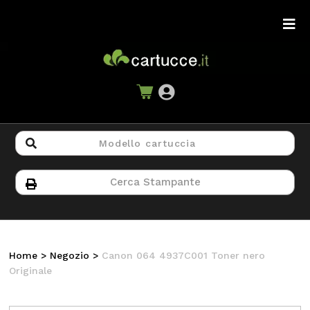
Home
>
Negozio
>
Canon 064 4937C001 Toner nero
Originale