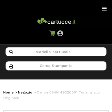
Home
>
Negozio
>
Canon 064H 4932C001 Toner giallo
Originale