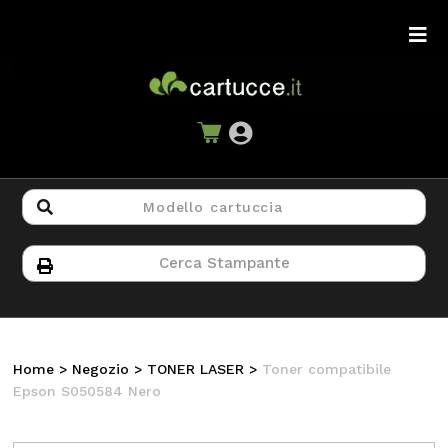
Home
>
Negozio
>
TONER LASER
>
Toner compatibile
Epson S050584 Nero