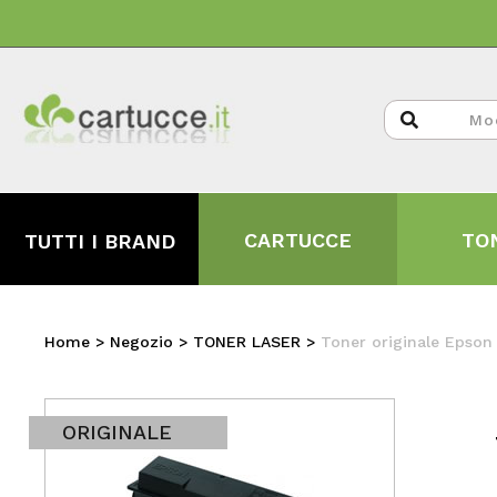
CARTUCCE
TO
TUTTI I BRAND
Home
>
Negozio
>
TONER LASER
>
Toner originale Epso
ORIGINALE