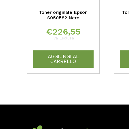
Toner originale Epson
To
S050582 Nero
€
226,55
Iva Esclusa
AGGIUNGI AL
CARRELLO