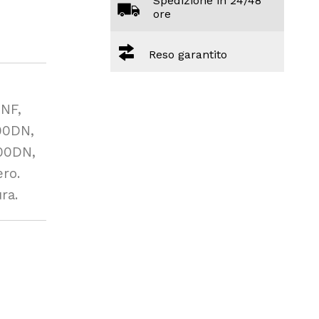
Spedizione in 24/48
ore
Reso garantito
NF,
00DN,
00DN,
ro.
ra.