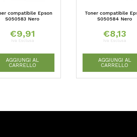
ner compatibile Epson
Toner compatibile Ep
S050583 Nero
S050584 Nero
€
9,91
€
8,13
Iva Esclusa
Iva Esclusa
AGGIUNGI AL
AGGIUNGI AL
CARRELLO
CARRELLO