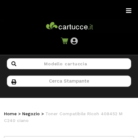
Home
>
Negozio
>
Toner Compatibile Ricoh 408452 M
C240 ciano